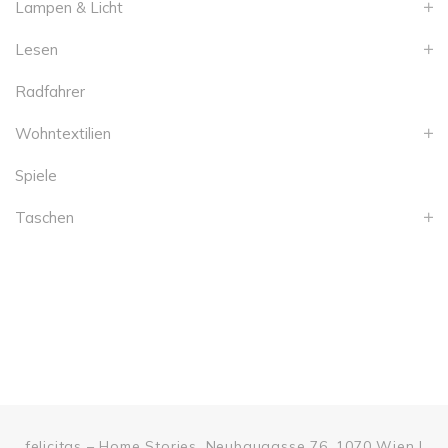
Lampen & Licht
Lesen
Radfahrer
Wohntextilien
Spiele
Taschen
felicitas – Home Stories, Neubaugasse 76, 1070 Wien |