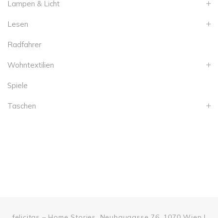
Lampen & Licht
Lesen
Radfahrer
Wohntextilien
Spiele
Taschen
felicitas – Home Stories, Neubaugasse 76, 1070 Wien |