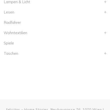
Lampen & Licht
Lesen
Radfahrer
Wohntextilien
Spiele
Taschen
felicitas – Home Stories, Neubaugasse 76, 1070 Wien |