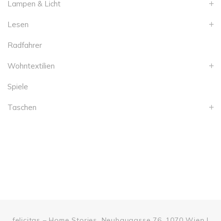
Lampen & Licht
Lesen
Radfahrer
Wohntextilien
Spiele
Taschen
felicitas – Home Stories, Neubaugasse 76, 1070 Wien |