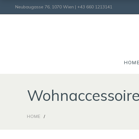
Neubaugasse 76, 1070 Wien | +43 660 1213141
HOM
Wohnaccessoir
HOME