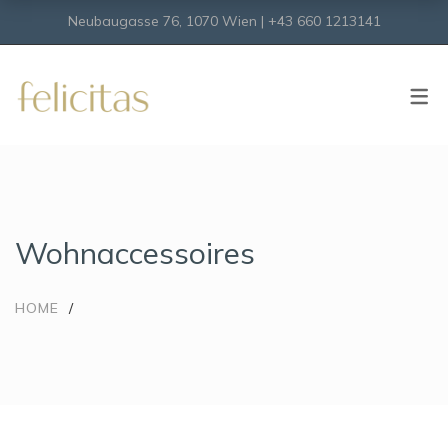
Neubaugasse 76, 1070 Wien | +43 660 1213141
Onlineshop
Virtueller Shop
Wohnaccessoires
HOME