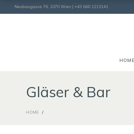
Neubaugasse 76, 1070 Wien | +43 660 1213141
HOM
Gläser & Bar
HOME