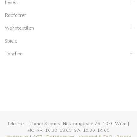
Lesen
Radfahrer
Wohntextilien
Spiele
Taschen
felicitas – Home Stories, Neubaugasse 76, 1070 Wien |
MO–FR: 10:30–18:00, SA: 10:30–14:00
Impressum
|
AGB
|
Datenschutz
|
Versand & FAQ
|
Presse