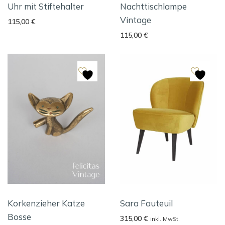
Uhr mit Stiftehalter
Nachttischlampe
Vintage
115,00
€
115,00
€
Korkenzieher Katze
Sara Fauteuil
Bosse
315,00
€
inkl. MwSt.