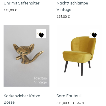
Uhr mit Stiftehalter
Nachttischlampe
Vintage
115,00
€
115,00
€
Korkenzieher Katze
Sara Fauteuil
Bosse
315,00
€
inkl. MwSt.