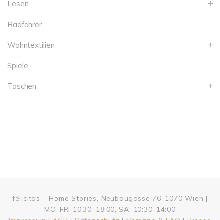
Lesen
Radfahrer
Wohntextilien
Spiele
Taschen
felicitas – Home Stories, Neubaugasse 76, 1070 Wien |
MO–FR: 10:30–18:00, SA: 10:30–14:00
Impressum
|
AGB
|
Datenschutz
|
Versand & FAQ
|
Presse