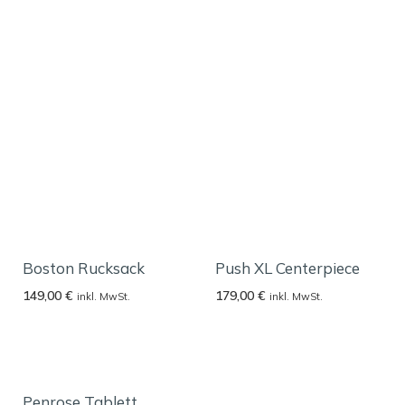
Boston Rucksack
Push XL Centerpiece
149,00
€
179,00
€
inkl. MwSt.
inkl. MwSt.
Penrose Tablett