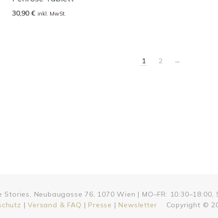
30,90
€
inkl. MwSt.
1
2
→
me Stories, Neubaugasse 76, 1070 Wien | MO–FR: 10:30–18:00, 
schutz
|
Versand & FAQ
|
Presse
|
Newsletter
Copyright © 20