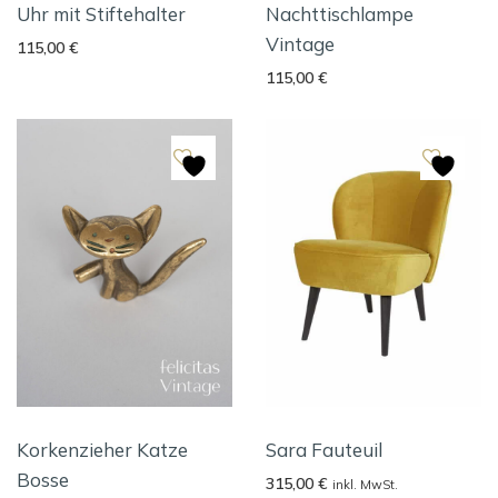
Uhr mit Stiftehalter
Nachttischlampe
Vintage
115,00
€
115,00
€
Korkenzieher Katze
Sara Fauteuil
Bosse
315,00
€
inkl. MwSt.